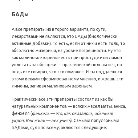
БАДы
А все препараты из второго варианта, по сути,
лекарствами не являются, это БАДы (биологически
активные добавки). То есть, если от них и есть толк, то
абсолютно мизерный, на уровне погрешности. Ну это
как малиновое варенье есть при простуде или лимон
уплетать за обе щёки — практической пользы нет, но
ведь все говорят, что это поможет. И ты поддаёшься
этому веками сформированному мнению, и жрёшь эти
лимоны, запивая малиновым вареньем.
Практически все эти препараты состоят из как бы
натуральных компонентов — всяких масел мяты, аниса,
фенхеля (
фенхель — это, как оказалось, обычный
укроп. Век живи — век учись
). Самыми популярными
БАДами, судя по всему, являются следующие: