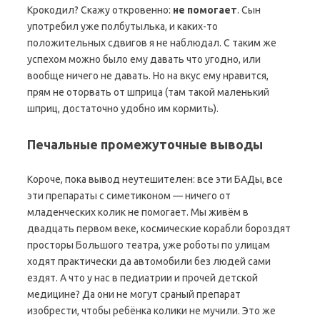
Крокодил? Скажу откровенно:
не помогает
. Сын
употребил уже полбутылька, и каких-то
положительных сдвигов я не наблюдал. С таким же
успехом можно было ему давать что угодно, или
вообще ничего не давать. Но на вкус ему нравится,
прям не оторвать от шприца (там такой маленький
шприц, достаточно удобно им кормить).
Печальные промежуточные выводы
Короче, пока вывод неутешителен: все эти БАДы, все
эти препараты с симетиконом — ничего от
младенческих колик не помогает. Мы живём в
двадцать первом веке, космические корабли бороздят
просторы Большого театра, уже роботы по улицам
ходят практически да автомобили без людей сами
ездят. А что у нас в педиатрии и прочей детской
медицине? Да они не могут сраный препарат
изобрести, чтобы ребёнка колики не мучили. Это же