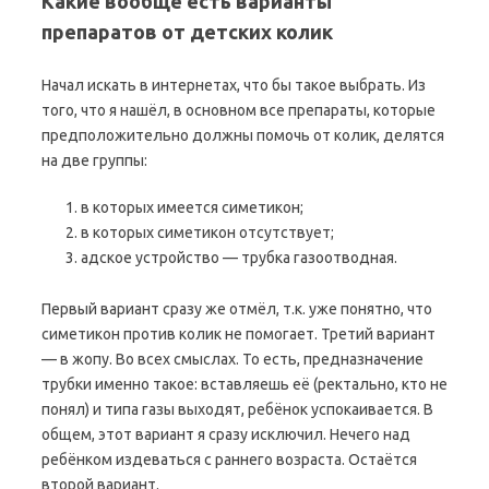
Какие вообще есть варианты
препаратов от детских колик
Начал искать в интернетах, что бы такое выбрать. Из
того, что я нашёл, в основном все препараты, которые
предположительно должны помочь от колик, делятся
на две группы:
в которых имеется симетикон;
в которых симетикон отсутствует;
адское устройство — трубка газоотводная.
Первый вариант сразу же отмёл, т.к. уже понятно, что
симетикон против колик не помогает. Третий вариант
— в жопу. Во всех смыслах. То есть, предназначение
трубки именно такое: вставляешь её (ректально, кто не
понял) и типа газы выходят, ребёнок успокаивается. В
общем, этот вариант я сразу исключил. Нечего над
ребёнком издеваться с раннего возраста. Остаётся
второй вариант.