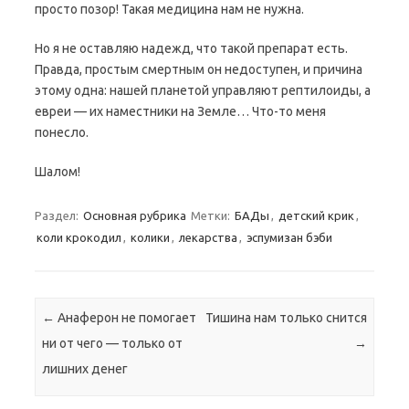
просто позор! Такая медицина нам не нужна.
Но я не оставляю надежд, что такой препарат есть.
Правда, простым смертным он недоступен, и причина
этому одна: нашей планетой управляют рептилоиды, а
евреи — их наместники на Земле… Что-то меня
понесло.
Шалом!
Раздел:
Основная рубрика
Метки:
БАДы
,
детский крик
,
коли крокодил
,
колики
,
лекарства
,
эспумизан бэби
Навигация по записям
←
Анаферон не помогает
Тишина нам только снится
ни от чего — только от
→
лишних денег