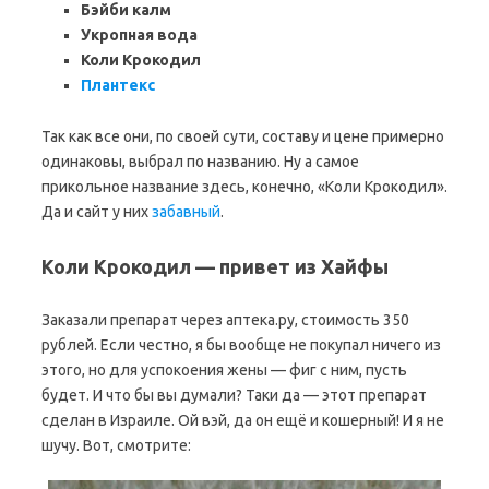
Бэйби калм
Укропная вода
Коли Крокодил
Плантекс
Так как все они, по своей сути, составу и цене примерно
одинаковы, выбрал по названию. Ну а самое
прикольное название здесь, конечно, «Коли Крокодил».
Да и сайт у них
забавный
.
Коли Крокодил — привет из Хайфы
Заказали препарат через аптека.ру, стоимость 350
рублей. Если честно, я бы вообще не покупал ничего из
этого, но для успокоения жены — фиг с ним, пусть
будет. И что бы вы думали? Таки да — этот препарат
сделан в Израиле. Ой вэй, да он ещё и кошерный! И я не
шучу. Вот, смотрите: